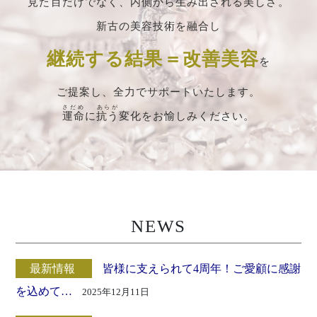
見た目だけでなく、内側から生み出される美しさ。
新古の美容技術を融合し
継続する結果＝改善美容
を
ご提案し、全力でサポートいたします。
さだめ
あらが
運命
に
抗う
変化をお愉しみください。
NEWS
最新情報
皆様に支えられて4周年！ご愛顧に感謝
を込めて…
2025年12月11日