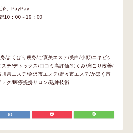
、PayPay
10：00～19：00
身/よくばり痩身/ご褒美エステ/美白/小顔/ニキビケ
エステ/デトックス/口コミ高評価/むくみ/肩こり改善/
石川県エステ/金沢市エステ/野々市エステ/かほく市
ドテク/医療提携サロン/熟練技術