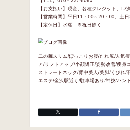
【TEL】076－227-8080
【お支払い】現金、各種クレジット、ID決済
【営業時間】平日11：00～20：00、土日祝
【定休日】水曜 ※祝日除く
二の腕スリム/ぽっこりお腹/たれ尻/人気痩
ア/リフトアップ/小顔矯正/姿勢改善/痩身
ストレートネック/背中美人/美脚/くびれ/
エステ/金沢駅近く/駐車場あり/神技/ハン