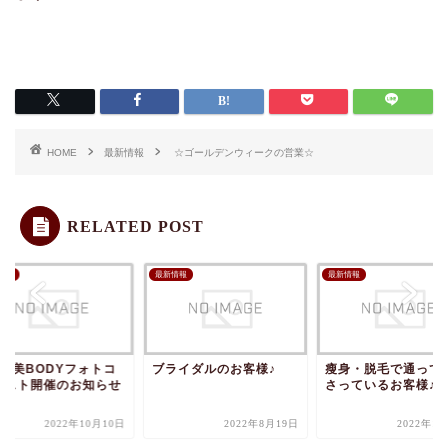
HOME
最新情報
☆ゴールデンウィークの営業☆
RELATED POST
情報
最新情報
最新情報
1回美BODYフォトコ
ブライダルのお客様♪
瘦身・脱毛で通って
テスト開催のお知らせ
さっているお客様♪
2022年10月10日
2022年8月19日
2022年1